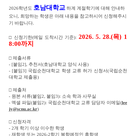
기
호남대학교
수
2026
학년도
 하계 계절학기
에 대해 안내하
학
오니, 
희망하는 학생은 아래 내용을 참고하시어 신청해주시
안
내
기 바랍니다.
에
대
한
2026. 5. 28.(목) 1
□ 
신청기한(메일 도착시간 기준):
상
세
8:00까지
정
보
□ 제출서류
- [붙임2], 추천서(호남대학교 양식 사용)
- [붙임3] 국립순천대학교 학생 교류 허가 신청서(국립순천
대학교 제출용)
□ 제출처
- 원본 서류(붙임2, 붙임3): 소속 학과 사무실
- 엑셀 파일(붙임2): 국립순천대학교 교류 담당자 이메일(
lee
jy@scnu.ac.kr
)
□ 
신청자격
- 2
개 학기 이상 이수한 학생
- 
재학생 또는 
2026-2
학기 복학예정인 휴학생