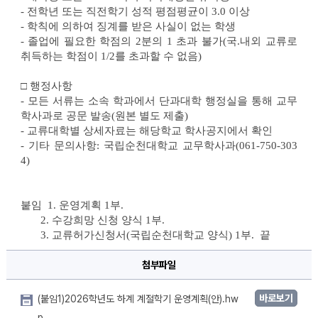
- 
전학년 또는 직전학기 성적 평점평균이 
3.0 
이상
- 
학칙에 의하여 징계를 받은 사실이 없는 학생
- 
졸업에 필요한 학점의 
2
분의 
1 
초과 불가(국.내외 교류로 
취득하는 학점이 1/2를 초과할 수 없음)
□ 
행정사항
- 
모든 서류는 소속 학과에서 단과대학 행정실을 통해 교무
학사과로 공문 발송
(
원본 별도 제출
)
- 
교류대학별 상세자료는 해당학교 학사공지에서 확인
- 
기타 문의사항
: 국립
순천대학교 교무학사과
(061-750-303
4)
붙임  1. 운영계획 1부. 
       2. 수강희망 신청 양식 1부. 
       3. 교류허가신청서(국립순천대학교 양식) 1부.  끝
첨부파일
바로보기
(붙임1)2026학년도 하계 계절학기 운영계획(안).hw
p