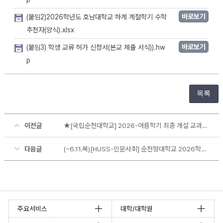
바로보기
(붙임2)2026학년도 호남대학교 하계 계절학기 수학
추천자(양식).xlsx
바로보기
(붙임3) 학생 교류 허가 신청서(본교 제출 서식)).hw
p
목록
이전글
★[국립순천대학교] 2026-여름학기 최종 개설 교과목 및 등록금납부일정 안내
다음글
(~6.11.목)[HUSS-인문사회] 순천향대학교 2026학년도 하계 계절학기 수학 안내
주요서비스
대학/대학원