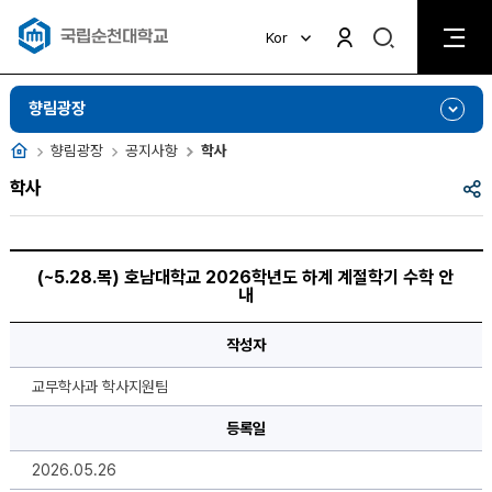
검
Kor
검
색
색
비
활
활
향림광장
성
성
화
화
홈
향림광장
공지사항
학사
공
학사
유
(~5.28.
목)
(~5.28.목) 호남대학교 2026학년도 하계 계절학기 수학 안
호
내
남
대
학
작성자
교
2026
학
교무학사과 학사지원팀
년
도
하
등록일
계
계
2026.05.26
절
학