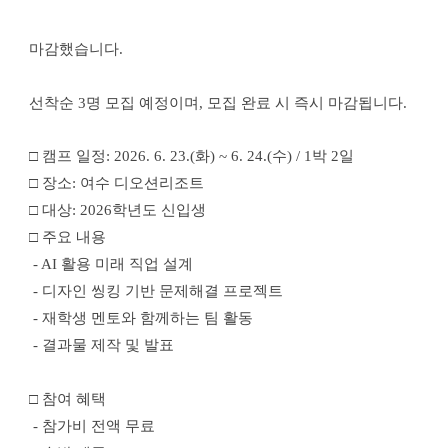
조
트
1
마감했습니다.
박
2
일
창
선착순 3
명 모집 예정이며
, 
모집 완료 시 즉시 마감됩니다
.
의
융
합
캠
□ 
캠프 일정
: 2026. 6. 23.(
화
) ~ 6. 24.(
수
) / 1
박 
2
일
프
참
□ 
장소
: 
여수 디오션리조트
가
자
□ 
대상
: 2026
학년도 신입생
모
집
□ 
주요 내용
에
대
 - AI 
활용 미래 직업 설계
한
 -
디자인 씽킹 기반 문제해결 프로젝트
상
세
 -
재학생 멘토와 함께하는 팀 활동
정
보
 -
결과물 제작 및 발표
□ 
참여 혜택
 -
참가비 전액 무료