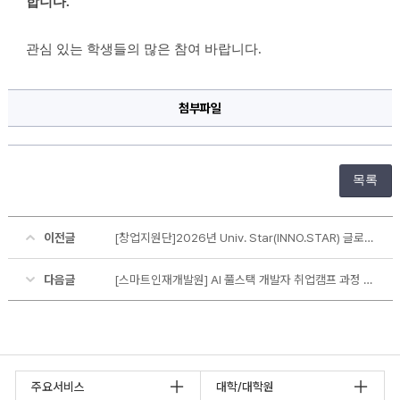
합니다
.
관심 있는 학생들의 많은 참여 바랍니다
.
첨부파일
목록
이전글
[창업지원단]2026년 Univ. Star(INNO.STAR) 글로벌 연합 창업캠프 참가자 모집(~6.22)
다음글
[스마트인재개발원] AI 풀스택 개발자 취업캠프 과정 수강생 모집
주요서비스
대학/대학원