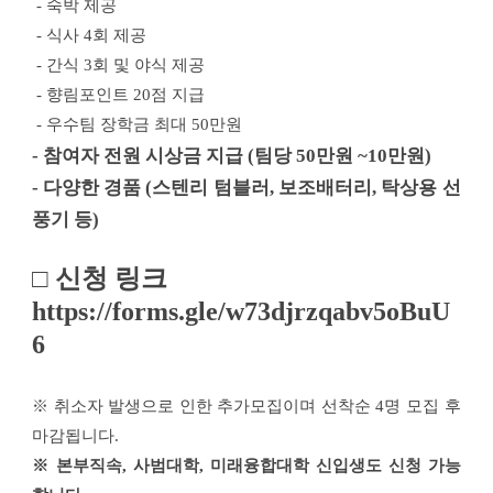
 -
숙박 제공
 -
식사 
4
회 제공
 -
간식 
3
회 및 야식 제공
 -
향림포인트 
20
점 지급
 -
우수팀 장학금 최대 
50
만원
- 참여자 전원 시상금 지급 (팀당 
50만원 ~10만원)
- 다양한 경품 (스텐리 텀블러, 보조배터리, 탁상용 선
풍기 등)
□ 
신청 링크
https://forms.gle/w73djrzqabv5oBuU
6
※ 
취소자 발생으로 인한 추가모집이며 선착순 
4
명 모집 후 
마감됩니다
.
※ 
본부직속
, 
사범대학
, 
미래융합대학 신입생도 신청 가능