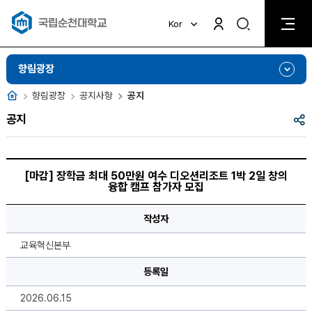
검
Kor
검
색
색
비
활
활
향림광장
성
성
화
화
홈
향림광장
공지사항
공지
공
공지
유
[마
감]
[마감] 장학금 최대 50만원 여수 디오션리조트 1박 2일 창의
장
융합 캠프 참가자 모집
학
금
최
작성자
대
50
만
교육혁신본부
원
여
수
등록일
디
오
2026.06.15
션
리