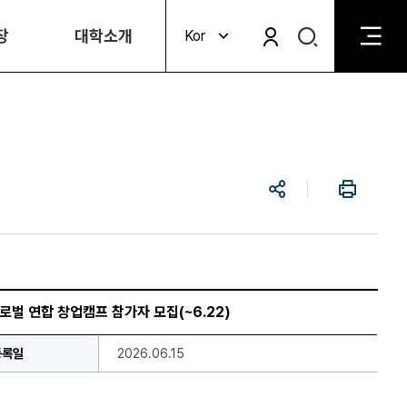
검
장
대학소개
Kor
검
색
색
비
활
활
성
성
화
화
공
인
유
쇄
 글로벌 연합 창업캠프 참가자 모집(~6.22)
등록일
2026.06.15