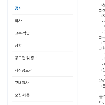
로
벌
□ 
공지
연
□ 참
합
창
□
업
학사
캠
 
프
- 
참
가
- 
교수·학습
자
□
모
집
□ 
(~6.22)
장학
에
□
대
- 
한
상
공모전 및 홍보
- 
세
정
- 
보
□
사진공모전
1W
교내행사
□ 문
모집·채용
글
다.