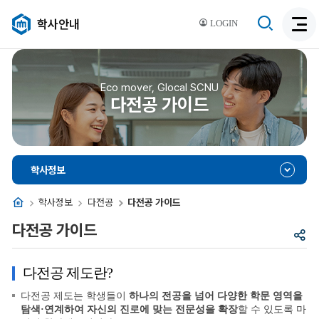
검
학사안내
LOGIN
검
색
색
비
활
활
성
성
Eco mover, Glocal SCNU
화
다전공 가이드
화
학사정보
홈
학사정보
다전공
다전공 가이드
다전공 가이드
공
유
다전공 제도란?
다전공 제도는 학생들이
하나의 전공을 넘어 다양한 학문 영역을
탐색·연계하여 자신의 진로에 맞는 전문성을 확장
할 수 있도록 마