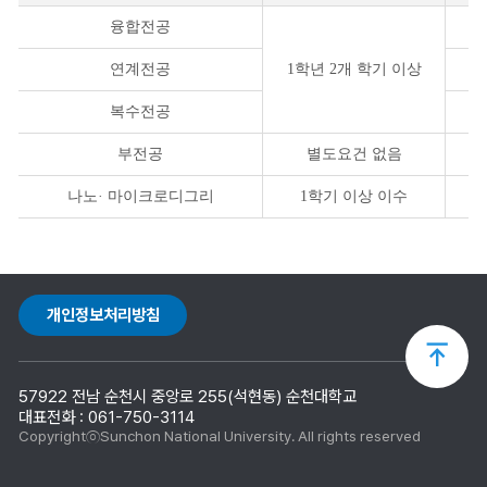
융합전공
연계전공
1학년 2개 학기 이상
복수전공
부전공
별도요건 없음
나노· 마이크로디그리
1학기 이상 이수
개인정보처리방침
상
57922 전남 순천시 중앙로 255(석현동) 순천대학교
단
대표전화 : 061-750-3114
CopyrightⓒSunchon National University. All rights reserved
으