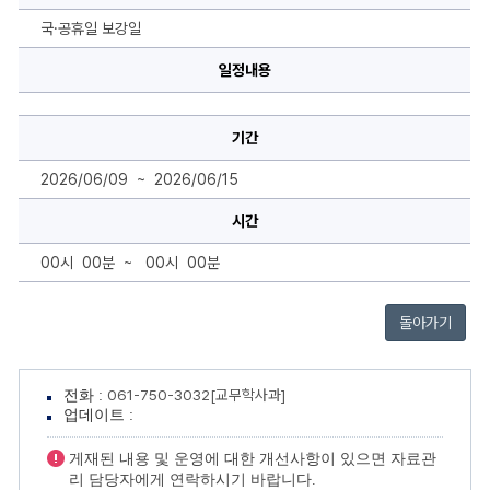
상
세
국·공휴일 보강일
보
기
-
일정내용
제
목,
내
용,
기간
기
간,
시
2026/06/09 ~ 2026/06/15
간
으
로
시간
구
성
00시 00분 ~ 00시 00분
돌아가기
061-750-3032[교무학사과]
전화 :
업데이트 :
게재된 내용 및 운영에 대한 개선사항이 있으면 자료관
리 담당자에게 연락하시기 바랍니다.