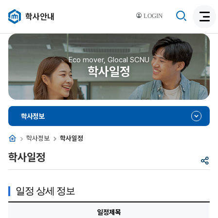
검
학사안내
LOGIN
검
색
색
비
활
활
성
성
Eco mover, Glocal SCNU
화
학사일정
화
학사정보
홈
학사정보
학사일정
학사일정
공
유
일정 상세 정보
일
일정제목
정