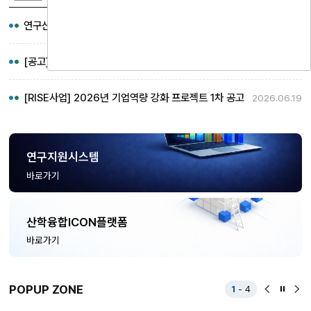
연구산학협력과 담당자 및 업무 변경 안내
2026.07.10
[공고] 국립순천대학교 산학협력관 입주기업 최종 선정 공고
2026.06.23
[RISE사업] 2026년 기업역량 강화 프로젝트 1차 공고
2026.06.19
연구지원시스템
바로가기
산학융합ICON플랫폼
바로가기
POPUP ZONE
1
-
4
팝
팝
팝
업
업
업