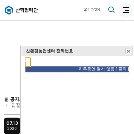
검
산학협력단
LOGIN
검
색
색
비
활
활
성
성
화
화
친환경농업센터 전화번호
하루동안 열지 않음 [ 클릭 ]
공지사항
인사채용
사업공고
more
입찰공고
[글로컬대학30] 2026학년도 SCNU-ICC 기술사업화 지원사업 모집 공고
07.13
2026
2026학년도SCNU-ICC 기술사업화 지원사업 모집 공고(글로컬대학30 강소지역기업 육성 프로그램)국립순천대학교 산학협력단 기업협업센터(ICC)는 지역기업의 기술경쟁력 강화와 사업화 성공률 제고를 위하여 「2026학년도SCNU-ICC 기술...