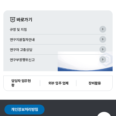
존
존
존
이
정
다
전
지
음
바로가기
규정 및 지침
연구지원절차안내
연구자 고충상담
연구부정행위신고
바
담당자 업무현
로
외부 입주 업체
장비활용
황
가
기
개인정보처리방침