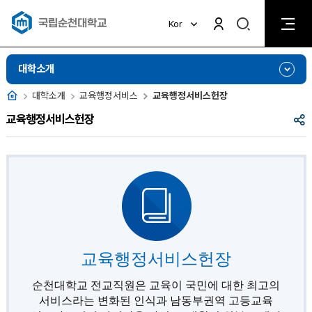
검
Kor
검
색
색
비
활
활
대학소개
성
성
화
화
홈
대학소개
교육행정서비스
교육행정서비스헌장
공
교육행정서비스헌장
유
교육행정서비스헌장
순천대학교 전교직원은 교육이 국민에 대한 최고의
서비스라는 변화된 인식과 남동부권역 고등교육