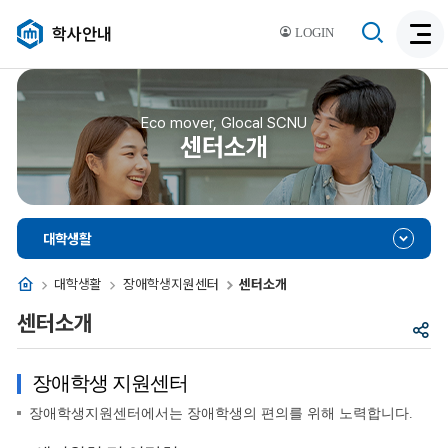
검
학사안내
LOGIN
검
색
색
비
활
활
성
성
Eco mover, Glocal SCNU
화
센터소개
화
대학생활
홈
대학생활
장애학생지원센터
센터소개
센터소개
공
유
장애학생 지원센터
장애학생지원센터에서는 장애학생의 편의를 위해 노력합니다.