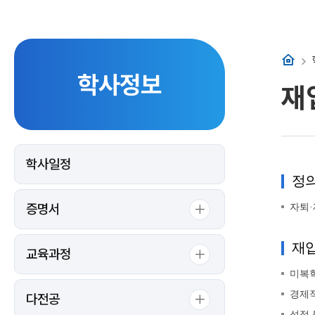
홈
학사정보
재
학사일정
정
증명서
자퇴·
재입
교육과정
미복학
경제적
다전공
성적 