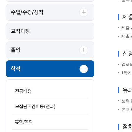
수업/수강/성적
제출
제출 
교직과정
제출 
졸업
신청
업로드
학적
1학기
유의
전공배정
성적 
모집단위간이동(전과)
본교 
휴학/복학
절