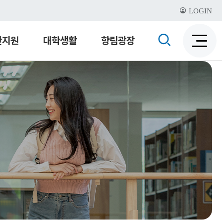
LOGIN
검
산지원
대학생활
향림광장
검
색
색
비
활
활
성
성
화
화