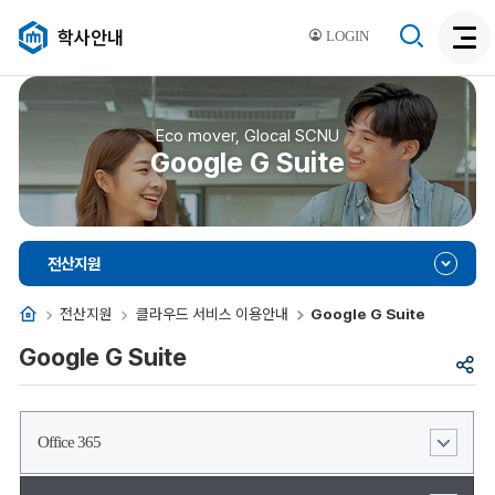
검
학사안내
LOGIN
검
색
색
비
활
활
성
성
Eco mover, Glocal SCNU
화
Google G Suite
화
전산지원
홈
전산지원
클라우드 서비스 이용안내
Google G Suite
Google G Suite
공
유
Office 365